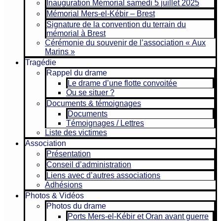
Inauguration Mémorial samedi 5 juillet 2025
Mémorial Mers-el-Kébir – Brest
Signature de la convention du terrain du
mémorial à Brest
Cérémonie du souvenir de l’association « Aux
Marins »
Tragédie
Rappel du drame
Le drame d’une flotte convoitée
Ou se situer ?
Documents & témoignages
Documents
Témoignages / Lettres
Liste des victimes
Association
Présentation
Conseil d’administration
Liens avec d’autres associations
Adhésions
Photos & Vidéos
Photos du drame
Ports Mers-el-Kébir et Oran avant guerre