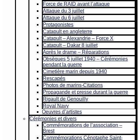
Force de RAID avant l’attaque
Attaque du 3 juillet
Attaque du 6 juillet
Protagonistes
Catapult en angleterre
Catapult – Alexandrie – Force X
Catapult – Dakar 8 juillet
Après le drame – Réparations
Obsèques 5 juillet 1940 – Cérémonies
pendant la guerre
Cimetière marin depuis 1940
Rescapés
Photos de marins-Citations
Propagande et presse durant la guerre
Rigault de Genouilly
Royal Navy
Oeuvres d’artistes
Cérémonies et divers
Commémorations de l’association –
Brest
Commémorations Cénotaphe Saint-