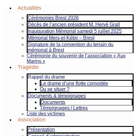
Aller
Actualités
au
Cérémonies Brest 2026
contenu
Décès de l’ancien président M. Hervé Grall
Inauguration Mémorial samedi 5 juillet 2025
Mémorial Mers-el-Kébir – Brest
Signature de la convention du terrain du
mémorial à Brest
Cérémonie du souvenir de l’association « Aux
Marins »
Tragédie
Rappel du drame
Le drame d’une flotte convoitée
Ou se situer ?
Documents & témoignages
Documents
Témoignages / Lettres
Liste des victimes
Association
Présentation