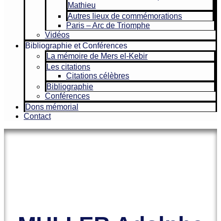
Mathieu
Autres lieux de commémorations
Paris – Arc de Triomphe
Vidéos
Bibliographie et Conférences
La mémoire de Mers el-Kebir
Les citations
Citations célèbres
Bibliographie
Conférences
Dons mémorial
Contact
Le site officiel de l’Association
Amicale des Anciens Marins de
Mers-el-Kébir et des Familles des
Victimes