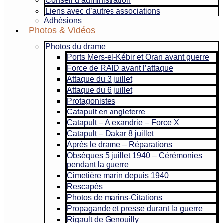
Conseil d’administration
Liens avec d’autres associations
Adhésions
Photos & Vidéos
Photos du drame
Ports Mers-el-Kébir et Oran avant guerre
Force de RAID avant l’attaque
Attaque du 3 juillet
Attaque du 6 juillet
Protagonistes
Catapult en angleterre
Catapult – Alexandrie – Force X
Catapult – Dakar 8 juillet
Après le drame – Réparations
Obsèques 5 juillet 1940 – Cérémonies
pendant la guerre
Cimetière marin depuis 1940
Rescapés
Photos de marins-Citations
Propagande et presse durant la guerre
Rigault de Genouilly