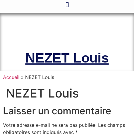
Le site officiel de l’Association
Amicale des Anciens Marins de Mers-
el-Kébir et des Familles des Victimes
NEZET Louis
Accueil
»
NEZET Louis
NEZET Louis
Laisser un commentaire
Votre adresse e-mail ne sera pas publiée.
Les champs
obligatoires sont indiqués avec
*