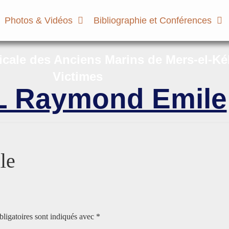
Photos & Vidéos
Bibliographie et Conférences
micale des Anciens Marins de Mers-el-Ké
Victimes
 Raymond Emile
le
ligatoires sont indiqués avec
*