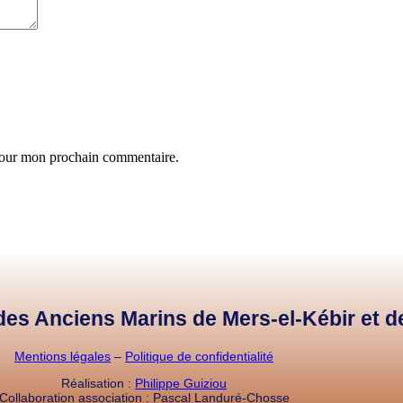
 pour mon prochain commentaire.
e des Anciens Marins de Mers-el-Kébir et 
Mentions légales
–
Politique de confidentialité
Réalisation :
Philippe Guiziou
Collaboration association : Pascal Landuré-Chosse