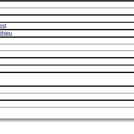
est
thieu
Amicale des Anciens Marins de Mers-el-K