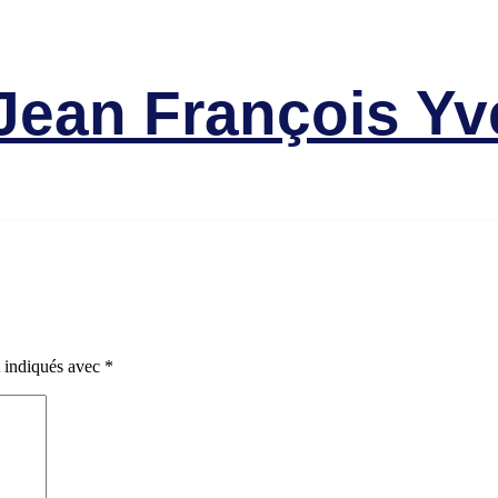
Victimes
ean François Yv
t indiqués avec
*