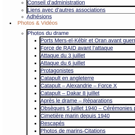
Conseil d’administration
Liens avec d’autres associations
Adhésions
Photos & Vidéos
Photos du drame
Ports Mers-el-Kébir et Oran avant guer
Force de RAID avant l’attaque
Attaque du 3 juillet
Attaque du 6 juillet
Protagonistes
Catapult en angleterre
Catapult – Alexandrie – Force X
Catapult – Dakar 8 juillet
Après le drame – Réparations
Obsèques 5 juillet 1940 – Cérémonies 
Cimetière marin depuis 1940
Rescapés
Photos de marins-Citations