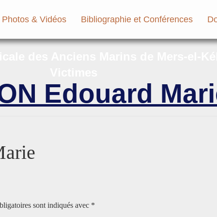
Photos & Vidéos
Bibliographie et Conférences
Do
micale des Anciens Marins de Mers-el-Ké
Victimes
ON Edouard Mari
arie
ligatoires sont indiqués avec
*