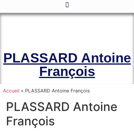
Le site officiel de l’Association
Amicale des Anciens Marins de Mers-
el-Kébir et des Familles des Victimes
PLASSARD Antoine
François
Accueil
»
PLASSARD Antoine François
PLASSARD Antoine
François