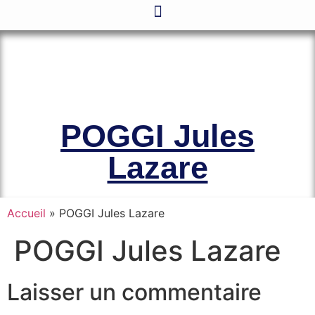
Le site officiel de l’Association
Amicale des Anciens Marins de Mers-
el-Kébir et des Familles des Victimes
POGGI Jules
Lazare
Accueil
»
POGGI Jules Lazare
POGGI Jules Lazare
Laisser un commentaire