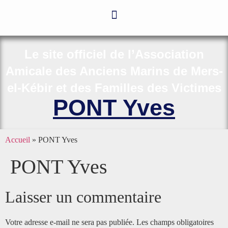
Le site officiel de l’Association
Amicale des Anciens Marins de Mers-
el-Kébir et des Familles des Victimes
PONT Yves
Accueil
»
PONT Yves
PONT Yves
Laisser un commentaire
Votre adresse e-mail ne sera pas publiée.
Les champs obligatoires