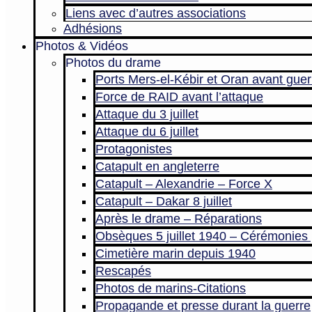
Liens avec d’autres associations
Adhésions
Photos & Vidéos
Photos du drame
Ports Mers-el-Kébir et Oran avant guer
Force de RAID avant l’attaque
Attaque du 3 juillet
Attaque du 6 juillet
Protagonistes
Catapult en angleterre
Catapult – Alexandrie – Force X
Catapult – Dakar 8 juillet
Après le drame – Réparations
Obsèques 5 juillet 1940 – Cérémonies 
Cimetière marin depuis 1940
Rescapés
Photos de marins-Citations
Propagande et presse durant la guerre