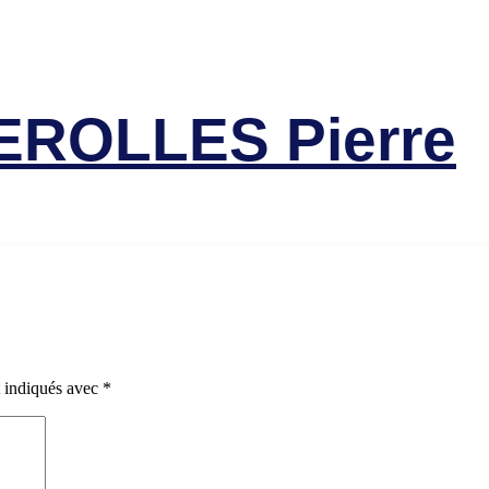
Amicale des Anciens Marins de Mers-el-K
Victimes
ROLLES Pierre
t indiqués avec
*