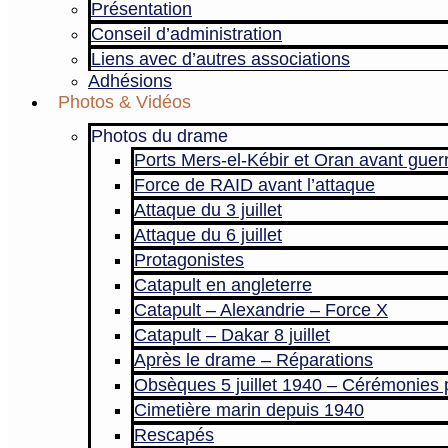
Présentation
Conseil d’administration
Liens avec d’autres associations
Adhésions
Photos & Vidéos
Photos du drame
Ports Mers-el-Kébir et Oran avant guer
Force de RAID avant l’attaque
Attaque du 3 juillet
Attaque du 6 juillet
Protagonistes
Catapult en angleterre
Catapult – Alexandrie – Force X
Catapult – Dakar 8 juillet
Après le drame – Réparations
Obsèques 5 juillet 1940 – Cérémonies 
Cimetière marin depuis 1940
Rescapés