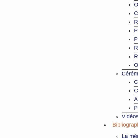
O
C
R
P
P
R
R
O
Cérémo
C
C
A
P
Vidéo
Bibliograp
La mém