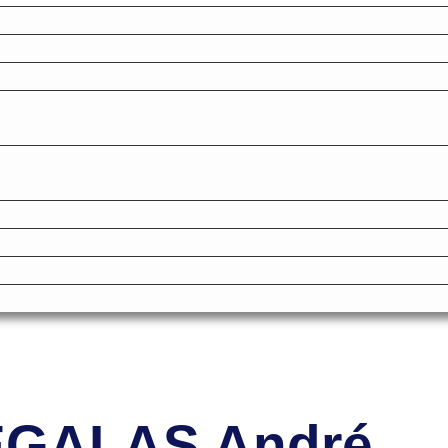
micale des Anciens Marins de Mers-el-Ké
Victimes
GALAS André