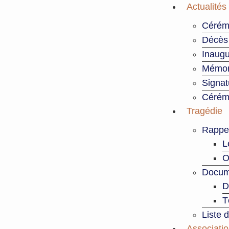
Aller
Actualités
au
Cérém
contenu
Décès 
Inaugu
Mémori
Signat
Cérémo
Tragédie
Rappe
L
O
Docum
D
T
Liste 
Associati