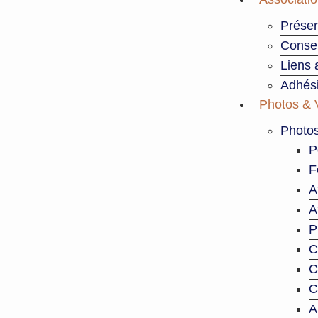
Présen
Consei
Liens 
Adhés
Photos & 
Photo
P
F
A
A
P
C
C
C
A