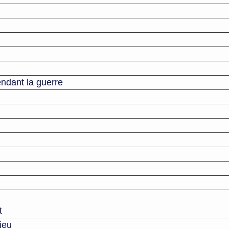
ndant la guerre
t
ieu