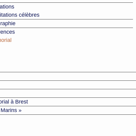
tations
itations célèbres
graphie
rences
orial
rial à Brest
 Marins »