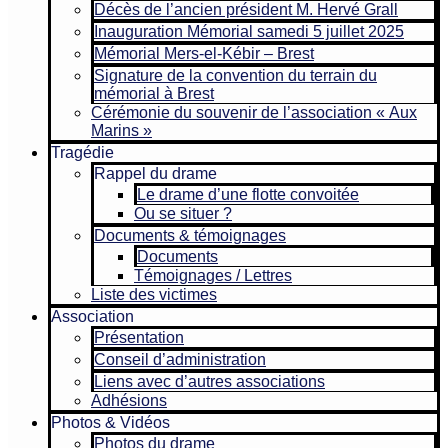
Décès de l’ancien président M. Hervé Grall
Inauguration Mémorial samedi 5 juillet 2025
Mémorial Mers-el-Kébir – Brest
Signature de la convention du terrain du
mémorial à Brest
Cérémonie du souvenir de l’association « Aux
Marins »
Tragédie
Rappel du drame
Le drame d’une flotte convoitée
Ou se situer ?
Documents & témoignages
Documents
Témoignages / Lettres
Liste des victimes
Association
Présentation
Conseil d’administration
Liens avec d’autres associations
Adhésions
Photos & Vidéos
Photos du drame