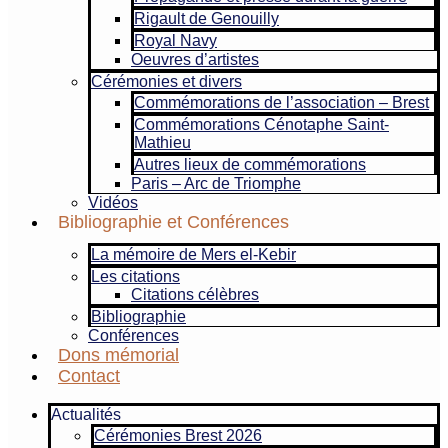
Rigault de Genouilly
Royal Navy
Oeuvres d’artistes
Cérémonies et divers
Commémorations de l’association – Brest
Commémorations Cénotaphe Saint-
Mathieu
Autres lieux de commémorations
Paris – Arc de Triomphe
Vidéos
Bibliographie et Conférences
La mémoire de Mers el-Kebir
Les citations
Citations célèbres
Bibliographie
Conférences
Dons mémorial
Contact
Actualités
Cérémonies Brest 2026