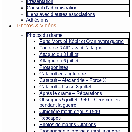
Présentation
Conseil d’administration
Liens avec d’autres associations
Adhésions
Photos & Vidéos
Photos du drame
Ports Mers-el-Kébir et Oran avant guerre
Force de RAID avant l’attaque
Attaque du 3 juillet
Attaque du 6 juillet
Protagonistes
Catapult en angleterre
Catapult – Alexandrie – Force X
Catapult – Dakar 8 juillet
Après le drame – Réparations
Obsèques 5 juillet 1940 – Cérémonies
pendant la guerre
Cimetière marin depuis 1940
Rescapés
Photos de marins-Citations
Propagande et presse durant la guerre