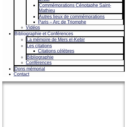
Commémorations Cénotaphe Saint-
Mathieu
Autres lieux de commémorations
Paris – Arc de Triomphe
Vidéos
Bibliographie et Conférences
La mémoire de Mers el-Kebir
Les citations
Citations célèbres
Bibliographie
Conférences
Dons mémorial
Contact
Le site officiel de l’Association
Amicale des Anciens Marins de
Mers-el-Kébir et des Familles des
Victimes