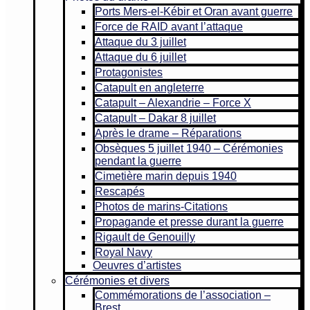
Ports Mers-el-Kébir et Oran avant guerre
Force de RAID avant l’attaque
Attaque du 3 juillet
Attaque du 6 juillet
Protagonistes
Catapult en angleterre
Catapult – Alexandrie – Force X
Catapult – Dakar 8 juillet
Après le drame – Réparations
Obsèques 5 juillet 1940 – Cérémonies
pendant la guerre
Cimetière marin depuis 1940
Rescapés
Photos de marins-Citations
Propagande et presse durant la guerre
Rigault de Genouilly
Royal Navy
Oeuvres d’artistes
Cérémonies et divers
Commémorations de l’association –
Brest