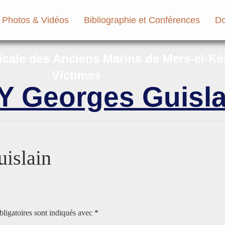
Photos & Vidéos
Bibliographie et Conférences
Do
micale des Anciens Marins de Mers-el-Ké
Victimes
 Georges Guisla
islain
ligatoires sont indiqués avec
*