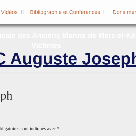
 Vidéos
Bibliographie et Conférences
Dons mém
micale des Anciens Marins de Mers-el-Ké
Victimes
 Auguste Josep
eph
ligatoires sont indiqués avec
*