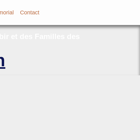
orial
Contact
bir et des Familles des
h