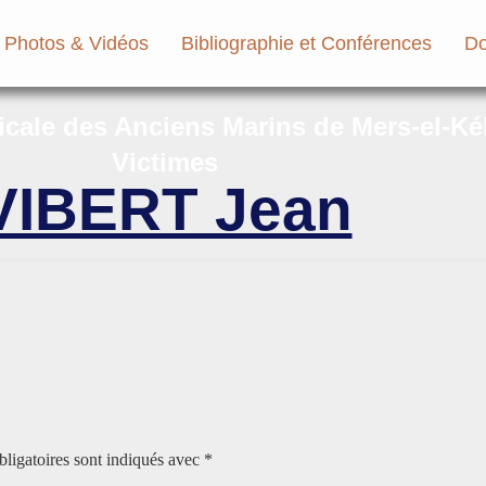
Photos & Vidéos
Bibliographie et Conférences
Do
micale des Anciens Marins de Mers-el-Ké
Victimes
VIBERT Jean
ligatoires sont indiqués avec
*