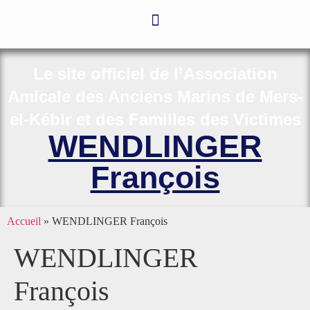
Le site officiel de l’Association
Amicale des Anciens Marins de Mers-
el-Kébir et des Familles des Victimes
WENDLINGER
François
Accueil
»
WENDLINGER François
WENDLINGER
François