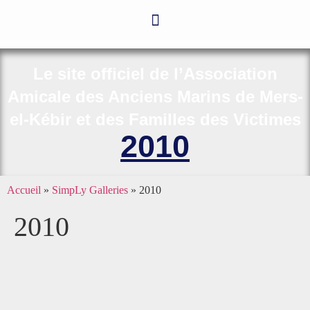
Le site officiel de l’Association
Amicale des Anciens Marins de Mers-
el-Kébir et des Familles des Victimes
2010
Accueil
»
SimpLy Galleries
»
2010
2010