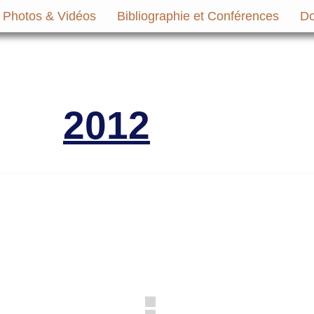
Photos & Vidéos
Bibliographie et Conférences
Do
micale des Anciens Marins de Mers-el-Ké
Victimes
2012