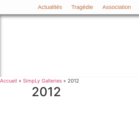
Aller
Actualités
Tragédie
Association
au
contenu
Le site officiel de l’Association A
Accueil
»
SimpLy Galleries
»
2012
2012