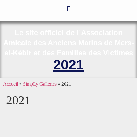
Le site officiel de l’Association
Amicale des Anciens Marins de Mers-
el-Kébir et des Familles des Victimes
2021
Accueil
»
SimpLy Galleries
»
2021
2021