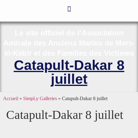
Le site officiel de l’Association
Amicale des Anciens Marins de Mers-
el-Kébir et des Familles des Victimes
Catapult-Dakar 8
juillet
Accueil
»
SimpLy Galleries
»
Catapult-Dakar 8 juillet
Catapult-Dakar 8 juillet