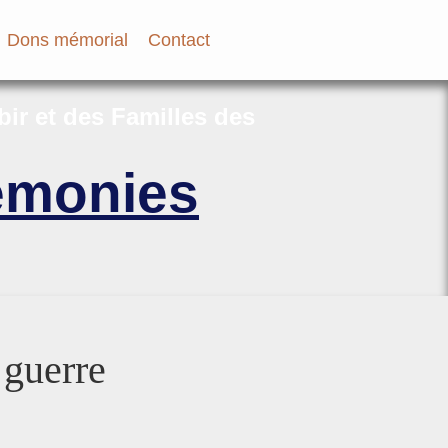
Dons mémorial
Contact
bir et des Familles des
rémonies
 guerre