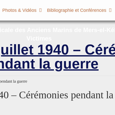
Photos & Vidéos
Bibliographie et Conférences
micale des Anciens Marins de Mers-el-Ké
Victimes
uillet 1940 – Cé
ndant la guerre
pendant la guerre
940 – Cérémonies pendant la