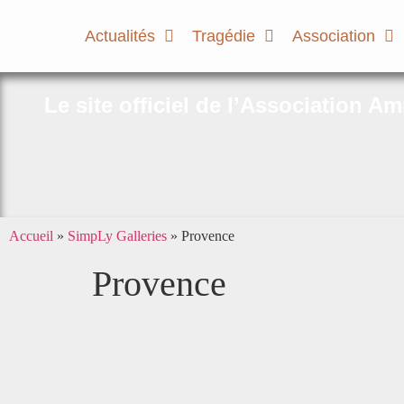
Actualités
Tragédie
Association
Le site officiel de l’Association A
Accueil
»
SimpLy Galleries
»
Provence
Provence