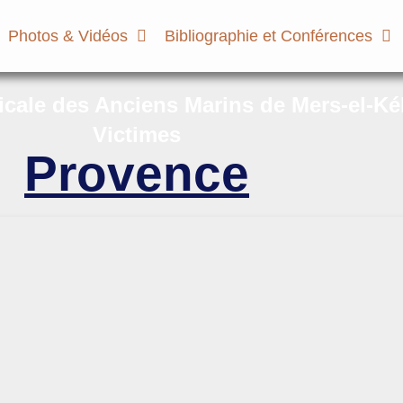
Photos & Vidéos
Bibliographie et Conférences
micale des Anciens Marins de Mers-el-Ké
Victimes
Provence